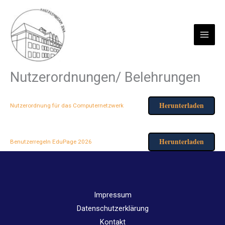
Zum
Inhalt
springen
Nutzerordnungen/ Belehrungen
Herunterladen
Nutzerordnung für das Computernetzwerk
Herunterladen
Benutzerregeln EduPage 2026
Impressum
Datenschutzerklärung
Kontakt