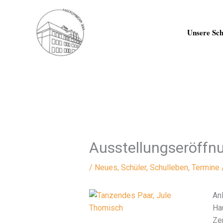
Zum
Inhalt
springen
Unsere Sch
Ausstellungseröffn
/
Neues
,
Schüler
,
Schulleben
,
Termine
An
Hau
Ze