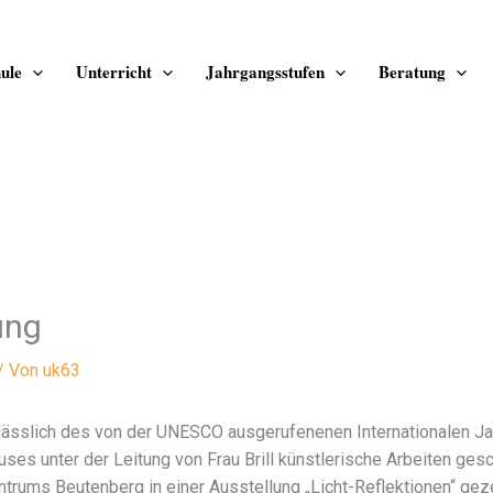
ule
Unterricht
Jahrgangsstufen
Beratung
ung
/ Von
uk63
lässlich des von der UNESCO ausgerufenenen Internationalen Ja
ses unter der Leitung von Frau Brill künstlerische Arbeiten ges
ntrums Beutenberg in einer Ausstellung „Licht-Reflektionen“ gez