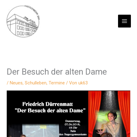
Zum
Inhalt
springen
Der Besuch der alten Dame
/
Neues
,
Schulleben
,
Termine
/ Von
uk63