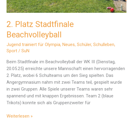
2. Platz Stadtfinale
Beachvolleyball
Jugend trainiert für Olympia
,
Neues
,
Schüler
,
Schulleben
,
Sport
/
SuN
Beim Stadtfinale im Beachvolleyball der WK III (Dienstag,
20.05.25) erreichte unsere Mannschaft einen hervorragenden
2. Platz, wobei 6 Schulteams um den Sieg spielten. Das
Angergymnasium nahm mit zwei Teams teil, gespielt wurde
in zwei Gruppen. Alle Spiele unserer Teams waren sehr
spannend und mit knappen Ergebnissen. Team 2 (blaue
Trikots) konnte sich als Gruppenzweiter für
2.
Weiterlesen »
Platz
Stadtfinale