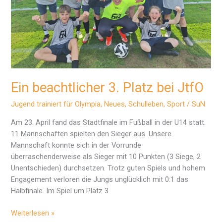
Ein beachtlicher 3. Platz bei JtfO
Jugend trainiert für Olympia
,
Neues
,
Schulleben
,
Sport
/
SuN
Am 23. April fand das Stadtfinale im Fußball in der U14 statt.
11 Mannschaften spielten den Sieger aus. Unsere
Mannschaft konnte sich in der Vorrunde
überraschenderweise als Sieger mit 10 Punkten (3 Siege, 2
Unentschieden) durchsetzen. Trotz guten Spiels und hohem
Engagement verloren die Jungs unglücklich mit 0:1 das
Halbfinale. Im Spiel um Platz 3
Ein
Weiterlesen »