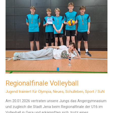
Regionalfinale Volleyball
Jugend trainiert für Olympia
,
Neues
,
Schulleben
,
Sport
/
SuN
Am 20.01.2026 vertraten unsere Jungs das Angergymnasium
und zugleich die Stadt Jena beim Regionalfinale der U16 im
Volleyball in Gera und erkämpften sich, trotz eines