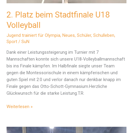
2. Platz beim Stadtfinale U18
Volleyball
Jugend trainiert für Olympia
,
Neues
,
Schüler
,
Schulleben
,
Sport
/
SuN
Dank einer Leistungssteigerung im Turnier mit 7
Mannschaften konnte sich unsere U18-Volleyballmannschaft
bis ins Finale kämpfen. Im Halbfinale siegte unser Team
gegen die Montessorischule in einem kämpferischen und
guten Spiel mit 2:0 und verlor danach nur denkbar knapp im
Finale gegen das Otto-Schott-Gymnasium.Herzliche
Glückwunsch für die starke Leistung.T.R.
2.
Weiterlesen »
Platz
beim
Stadtfinale