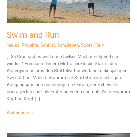
Swim and Run
Neues
,
Projekte
,
Schüler
,
Schulleben
,
Sport
/
SuN
„…36 Grad und es wird noch heißer. Mach den Speed nie
wieder…“ Frei nach diesem Motto rockte die Staffel des
Angergymnasiums den Staffelwettbewerb beim diesjährigen
Swim & Run. Marla schwamm die Staffel in eine sehr gute
Ausgangsposition und übergab an Edwin, der mit einem
couragierten Lauf als Erster an Frieda übergab. Sie schwamm
Kopf an Kopf […]
Swim
Weiterlesen »
and
Run