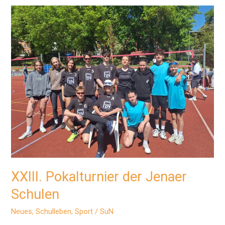
Beachvolleyball
XXIII. Pokalturnier der Jenaer
Schulen
Neues
,
Schulleben
,
Sport
/
SuN