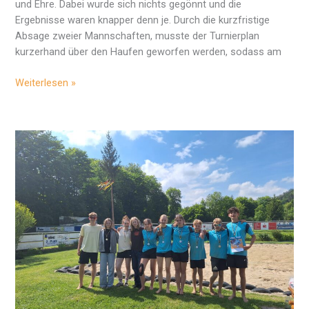
und Ehre. Dabei wurde sich nichts gegönnt und die
Ergebnisse waren knapper denn je. Durch die kurzfristige
Absage zweier Mannschaften, musste der Turnierplan
kurzerhand über den Haufen geworfen werden, sodass am
2.
Weiterlesen »
Lehrer-
Schüler-
Volleyballturnier