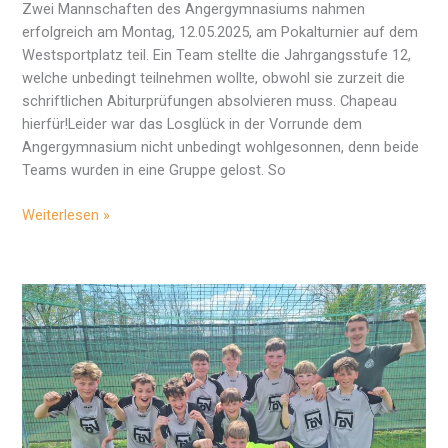
Zwei Mannschaften des Angergymnasiums nahmen
erfolgreich am Montag, 12.05.2025, am Pokalturnier auf dem
Westsportplatz teil. Ein Team stellte die Jahrgangsstufe 12,
welche unbedingt teilnehmen wollte, obwohl sie zurzeit die
schriftlichen Abiturprüfungen absolvieren muss. Chapeau
hierfür!Leider war das Losglück in der Vorrunde dem
Angergymnasium nicht unbedingt wohlgesonnen, denn beide
Teams wurden in eine Gruppe gelost. So
XXIII.
Weiterlesen »
Pokalturnier
der
Jenaer
Schulen