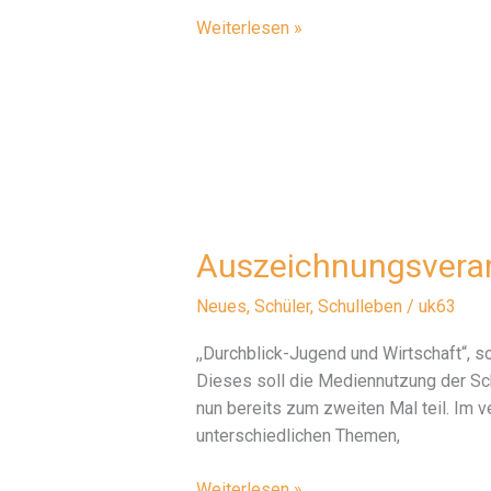
2.Elternsprecherversammlung
Weiterlesen »
13.11.2018
Auszeichnungsveran
Neues
,
Schüler
,
Schulleben
/
uk63
,,Durchblick-Jugend und Wirtschaft“, 
Dieses soll die Mediennutzung der Sch
nun bereits zum zweiten Mal teil. Im
unterschiedlichen Themen,
Auszeichnungsveranstaltung
Weiterlesen »