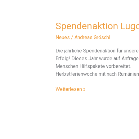
Spendenaktion Lugo
Neues
/
Andreas Gröschl
Die jährliche Spendenaktion für unser
Erfolg! Dieses Jahr wurde auf Anfrag
Menschen Hilfspakete vorb
Herbstferienwoche mit nach Rumänien
Spendenaktion
Weiterlesen »
Lugoj
2018