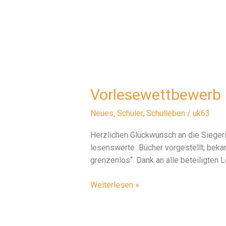
Basketball
2018
Vorlesewettbewerb
Neues
,
Schüler
,
Schulleben
/
uk63
Herzlichen Glückwunsch an die Sieger
lesenswerte Bücher vorgestellt; bekan
grenzenlos“. Dank an alle beteiligten 
Vorlesewettbewerb
Weiterlesen »