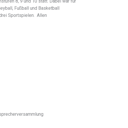
stufen 8, 9 und 10 statt. Dabei war für
eyball, Fußball und Basketball
drei Sportspielen. Allen
rnsprecherversammlung