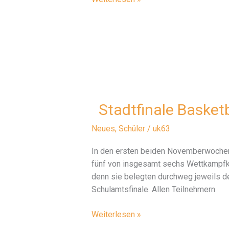
in
Gera
Stadtfinale Basket
Neues
,
Schüler
/
uk63
In den ersten beiden Novemberwochen f
fünf von insgesamt sechs Wettkampfkl
denn sie belegten durchweg jeweils den
Schulamtsfinale. Allen Teilnehmern
Weiterlesen »
Stadtfinale