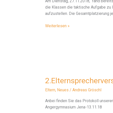
Am Dienstag, 27.11.2018, fand bereits s
die Klassen die taktische Aufgabe zu l
aufzustellen. Die Gesamtplatzierung je
Spielsportfest
Weiterlesen »
Kl.
8-
10
2.Elternsprecherve
Eltern
,
Neues
/
Andreas Gröschl
Anbei finden Sie das Protokoll unser
Angergymnasium Jena-13.11.18