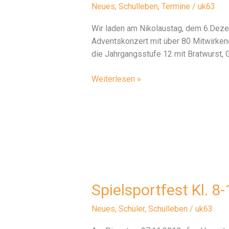
Neues
,
Schulleben
,
Termine
/
uk63
Wir laden am Nikolaustag, dem 6.Dezem
Adventskonzert mit über 80 Mitwirkend
die Jahrgangsstufe 12 mit Bratwurst, G
Adventskonzert
Weiterlesen »
Spielsportfest Kl. 8
Neues
,
Schüler
,
Schulleben
/
uk63