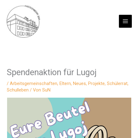
Zum
Inhalt
springen
Spendenaktion für Lugoj
/
Arbeitsgemeinschaften
,
Eltern
,
Neues
,
Projekte
,
Schülerrat
,
Schulleben
/ Von
SuN