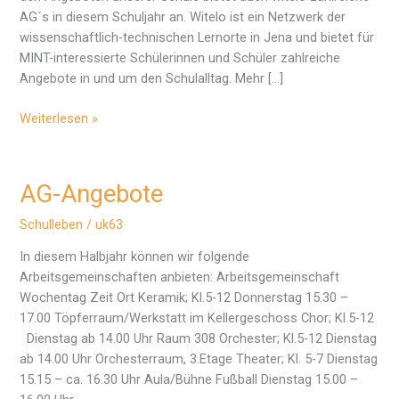
AG´s in diesem Schuljahr an. Witelo ist ein Netzwerk der
wissenschaftlich-technischen Lernorte in Jena und bietet für
MINT-interessierte Schülerinnen und Schüler zahlreiche
Angebote in und um den Schulalltag. Mehr […]
AG-
Weiterlesen »
Angebote
von
„witelo
AG-Angebote
e.V.“
Schulleben
/
uk63
In diesem Halbjahr können wir folgende
Arbeitsgemeinschaften anbieten: Arbeitsgemeinschaft
Wochentag Zeit Ort Keramik; Kl.5-12 Donnerstag 15.30 –
17.00 Töpferraum/Werkstatt im Kellergeschoss Chor; Kl.5-12
Dienstag ab 14.00 Uhr Raum 308 Orchester; Kl.5-12 Dienstag
ab 14.00 Uhr Orchesterraum, 3.Etage Theater; Kl. 5-7 Dienstag
15.15 – ca. 16.30 Uhr Aula/Bühne Fußball Dienstag 15.00 –