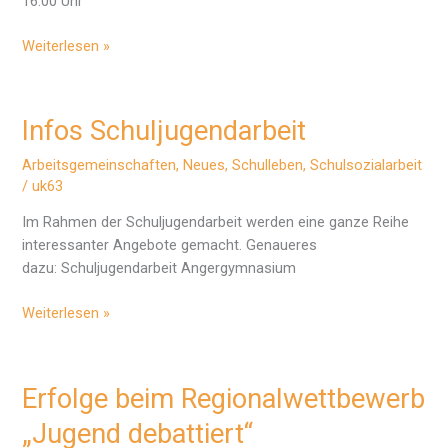
16.00 Uhr
AG-
Weiterlesen »
Angebote
Infos Schuljugendarbeit
Arbeitsgemeinschaften
,
Neues
,
Schulleben
,
Schulsozialarbeit
/
uk63
Im Rahmen der Schuljugendarbeit werden eine ganze Reihe
interessanter Angebote gemacht. Genaueres
dazu: Schuljugendarbeit Angergymnasium
Infos
Weiterlesen »
Schuljugendarbeit
Erfolge beim Regionalwettbewerb
„Jugend debattiert“