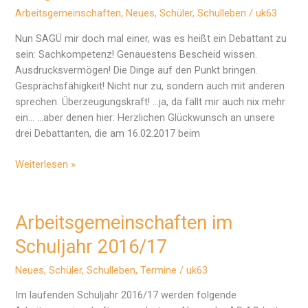
Arbeitsgemeinschaften
,
Neues
,
Schüler
,
Schulleben
/
uk63
Nun SAGÜ mir doch mal einer, was es heißt ein Debattant zu
sein: Sachkompetenz! Genauestens Bescheid wissen.
Ausdrucksvermögen! Die Dinge auf den Punkt bringen.
Gesprächsfähigkeit! Nicht nur zu, sondern auch mit anderen
sprechen. Überzeugungskraft! …ja, da fällt mir auch nix mehr
ein… …aber denen hier: Herzlichen Glückwunsch an unsere
drei Debattanten, die am 16.02.2017 beim
Erfolge
Weiterlesen »
beim
Regionalwettbewerb
„Jugend
Arbeitsgemeinschaften im
debattiert“
Schuljahr 2016/17
Neues
,
Schüler
,
Schulleben
,
Termine
/
uk63
Im laufenden Schuljahr 2016/17 werden folgende