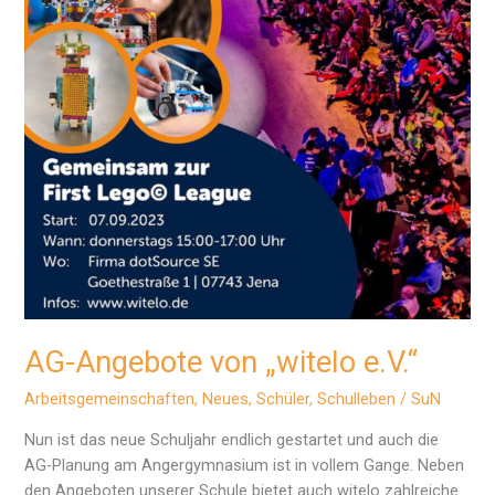
AG-Angebote von „witelo e.V.“
Arbeitsgemeinschaften
,
Neues
,
Schüler
,
Schulleben
/
SuN
Nun ist das neue Schuljahr endlich gestartet und auch die
AG-Planung am Angergymnasium ist in vollem Gange. Neben
den Angeboten unserer Schule bietet auch witelo zahlreiche