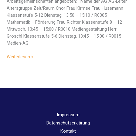
Arbeitsgemeinschaften angeboten: Name der AG AG-Leiter
Altersgruppe Zeit/Raum Chor Frau Kirmse Frau Husemann
Klassenstufe 5-12 Dienstag, 13:50 – 15:10 / R0305
Mathematik – Förderung Frau Richter Klassenstufe 8 – 12
Mittwoch, 13:45 – 15:00 / R0010 Mediengestaltung Herr
Gröschl Klassenstufe 5-6 Dienstag, 13:45 – 15:00 / R0015
Medien-AG
Arbeitsgemeinschaften
Weiterlesen »
im
Schuljahr
2016/17
Impressum
Datenschutzerklärung
Kontakt