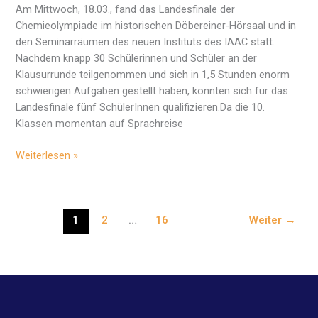
Am Mittwoch, 18.03., fand das Landesfinale der
Chemieolympiade im historischen Döbereiner-Hörsaal und in
den Seminarräumen des neuen Instituts des IAAC statt.
Nachdem knapp 30 Schülerinnen und Schüler an der
Klausurrunde teilgenommen und sich in 1,5 Stunden enorm
schwierigen Aufgaben gestellt haben, konnten sich für das
Landesfinale fünf SchülerInnen qualifizieren.Da die 10.
Klassen momentan auf Sprachreise
Angerschüler
Weiterlesen »
bei
der
Chemie-
1
2
…
16
Weiter
→
Landesolympiade