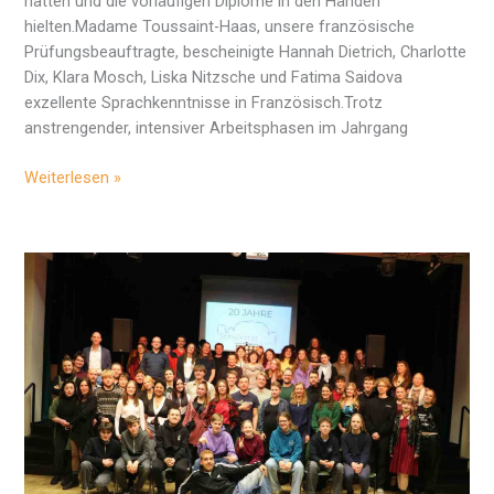
hatten und die vorläufigen Diplome in den Händen
hielten.Madame Toussaint-Haas, unsere französische
Prüfungsbeauftragte, bescheinigte Hannah Dietrich, Charlotte
Dix, Klara Mosch, Liska Nitzsche und Fatima Saidova
exzellente Sprachkenntnisse in Französisch.Trotz
anstrengender, intensiver Arbeitsphasen im Jahrgang
Enfin
Weiterlesen »
les
vacances…