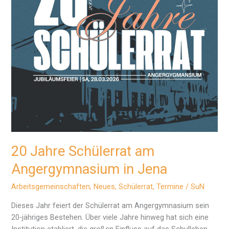
20 Jahre Schülerrat am
Angergymnasium in Jena
Arbeitsgemeinschaften
,
Neues
,
Schülerrat
,
Termine
/
SuN
Dieses Jahr feiert der Schülerrat am Angergymnasium sein
20-jähriges Bestehen. Über viele Jahre hinweg hat sich eine
Institution etabliert, die großen Einfluss auf das Schulleben