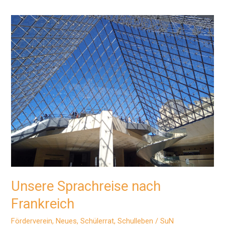
anders:
Austausch,
Freunde,
Abenteuer
Unsere Sprachreise nach
Frankreich
Förderverein
,
Neues
,
Schülerrat
,
Schulleben
/
SuN