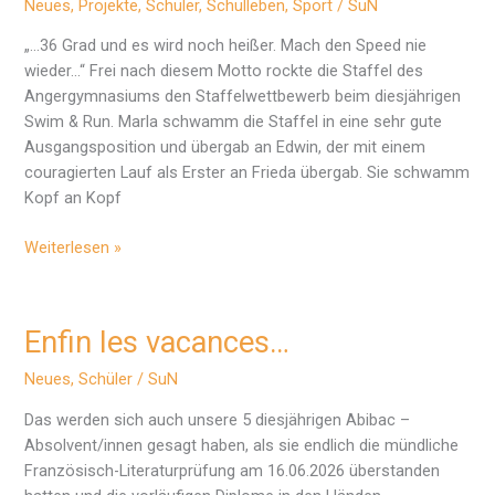
Neues
,
Projekte
,
Schüler
,
Schulleben
,
Sport
/
SuN
„…36 Grad und es wird noch heißer. Mach den Speed nie
wieder…“ Frei nach diesem Motto rockte die Staffel des
Angergymnasiums den Staffelwettbewerb beim diesjährigen
Swim & Run. Marla schwamm die Staffel in eine sehr gute
Ausgangsposition und übergab an Edwin, der mit einem
couragierten Lauf als Erster an Frieda übergab. Sie schwamm
Kopf an Kopf
Swim
Weiterlesen »
and
Run
Enfin les vacances…
Neues
,
Schüler
/
SuN
Das werden sich auch unsere 5 diesjährigen Abibac –
Absolvent/innen gesagt haben, als sie endlich die mündliche
Französisch-Literaturprüfung am 16.06.2026 überstanden