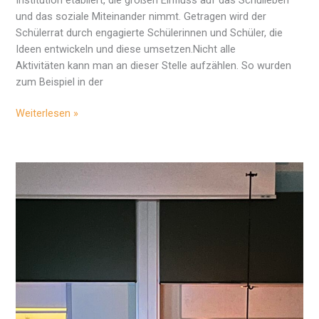
und das soziale Miteinander nimmt. Getragen wird der
Schülerrat durch engagierte Schülerinnen und Schüler, die
Ideen entwickeln und diese umsetzen.Nicht alle
Aktivitäten kann man an dieser Stelle aufzählen. So wurden
zum Beispiel in der
20
Weiterlesen »
Jahre
Schülerrat
am
Angergymnasium
in
Jena