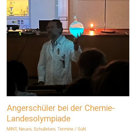
Angerschüler bei der Chemie-
Landesolympiade
MINT
,
Neues
,
Schulleben
,
Termine
/
SuN