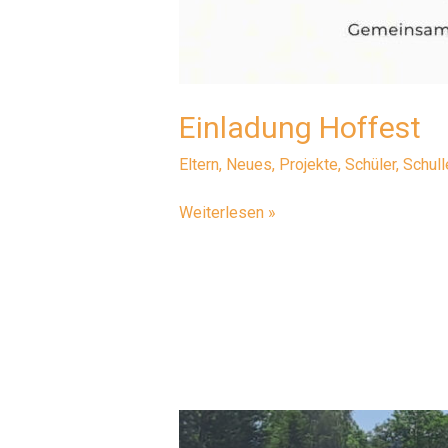
Einladung Hoffest
Eltern
,
Neues
,
Projekte
,
Schüler
,
Schul
Einladung
Weiterlesen »
Hoffest