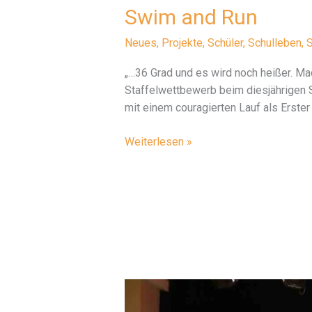
Swim and Run
Neues
,
Projekte
,
Schüler
,
Schulleben
,
S
„…36 Grad und es wird noch heißer. M
Staffelwettbewerb beim diesjährigen 
mit einem couragierten Lauf als Erste
Swim
Weiterlesen »
and
Run