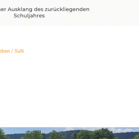
leben
/
SuN