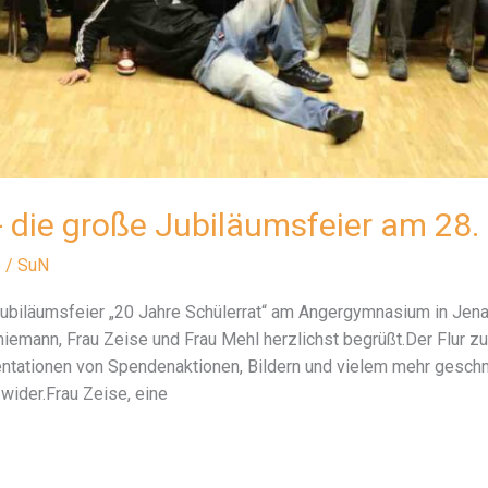
- die große Jubiläumsfeier am 28
e
/
SuN
biläumsfeier „20 Jahre Schülerrat“ am Angergymnasium in Jena s
emann, Frau Zeise und Frau Mehl herzlichst begrüßt.Der Flur zu
tationen von Spendenaktionen, Bildern und vielem mehr geschmü
wider.Frau Zeise, eine