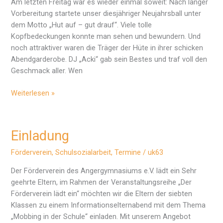
Am letzten Freitag war es wieder einmal soweit: Nach langer
Vorbereitung startete unser diesjähriger Neujahrsball unter
dem Motto „Hut auf – gut drauf“. Viele tolle
Kopfbedeckungen konnte man sehen und bewundern. Und
noch attraktiver waren die Träger der Hüte in ihrer schicken
Abendgarderobe. DJ „Acki“ gab sein Bestes und traf voll den
Geschmack aller. Wen
Neujahrsball
Weiterlesen »
2014
Einladung
Förderverein
,
Schulsozialarbeit
,
Termine
/
uk63
Der Förderverein des Angergymnasiums e.V. lädt ein Sehr
geehrte Eltern, im Rahmen der Veranstaltungsreihe „Der
Förderverein lädt ein“ möchten wir die Eltern der siebten
Klassen zu einem Informationselternabend mit dem Thema
„Mobbing in der Schule“ einladen. Mit unserem Angebot