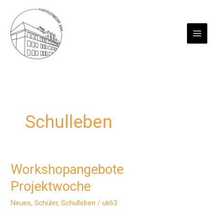
Zum
Inhalt
springen
Schulleben
Workshopangebote
Projektwoche
Neues
,
Schüler
,
Schulleben
/
uk63