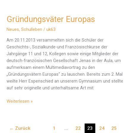
des
Angergymnasiums
Gründungsväter Europas
Neues
,
Schulleben
/
uk63
Am 20.11.2013 versammelten sich die Schüler der
Geschichts-, Sozialkunde-und Französischkurse der
Jahrgänge 11 und 12, Kollegen sowie einige Mitglieder der
deutsch-französischen Gesellschaft Jenas in der Aula, um
aufmerksam einem Multimediavortrag zu den
„Gründungsvätern Europas“ zu lauschen. Bereits zum 2. Mal
weilte Herr Espenschied an unserem Gymnasium und stellte
auf sehr originelle und unterhaltsame Art mit
Gründungsväter
Weiterlesen »
Europas
←
Zurück
1
…
22
23
24
25