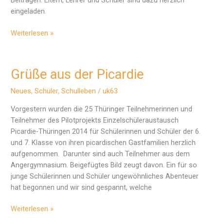
Beiträgen. Eltern, Lehrer und Schüler sind dazu herzlich
eingeladen.
Besondere
Weiterlesen »
Momente
Grüße aus der Picardie
Neues
,
Schüler
,
Schulleben
/
uk63
Vorgestern wurden die 25 Thüringer Teilnehmerinnen und
Teilnehmer des Pilotprojekts Einzelschüleraustausch
Picardie-Thüringen 2014 für Schülerinnen und Schüler der 6.
und 7. Klasse von ihren picardischen Gastfamilien herzlich
aufgenommen. Darunter sind auch Teilnehmer aus dem
Angergymnasium. Beigefügtes Bild zeugt davon. Ein für so
junge Schülerinnen und Schüler ungewöhnliches Abenteuer
hat begonnen und wir sind gespannt, welche
Grüße
Weiterlesen »