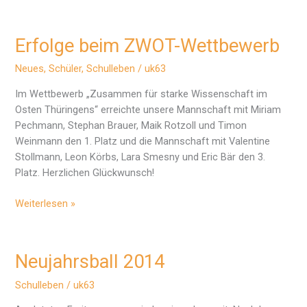
aus
der
Picardie
Erfolge beim ZWOT-Wettbewerb
Neues
,
Schüler
,
Schulleben
/
uk63
Im Wettbewerb „Zusammen für starke Wissenschaft im
Osten Thüringens“ erreichte unsere Mannschaft mit Miriam
Pechmann, Stephan Brauer, Maik Rotzoll und Timon
Weinmann den 1. Platz und die Mannschaft mit Valentine
Stollmann, Leon Körbs, Lara Smesny und Eric Bär den 3.
Platz. Herzlichen Glückwunsch!
Erfolge
Weiterlesen »
beim
ZWOT-
Wettbewerb
Neujahrsball 2014
Schulleben
/
uk63