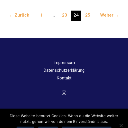
am
Angergymnasium
←
Zurück
1
…
23
24
25
Weiter
→
Impressum
Datenschutzerklärung
Kontakt
Diese Website benutzt Cookies. Wenn du die Website weiter
Copyright © 2026 Angergymnasium Jena | Powered by
nutzt, gehen wir von deinem Einverständnis aus.
Angergymnasium Jena