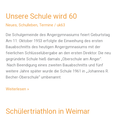
Unsere Schule wird 60
Neues
,
Schulleben
,
Termine
/
uk63
Die Schulgemeinde des Angergymnasiums feiert Geburtstag
Am 11. Oktober 1953 erfolgte die Einweihung des ersten
Bauabschnitts des heutigen Angergymnasiums mit der
feierlichen Schlüsselübergabe an den ersten Direktor. Die neu
gegründete Schule hieß damals „Oberschule am Anger“.
Nach Beendigung eines zweiten Bauabschnitts und fünf
weitere Jahre später wurde die Schule 1961 in „Johannes R.
Becher-Oberschule“ umbenannt.
Unsere
Weiterlesen »
Schule
wird
60
Schülertriathlon in Weimar