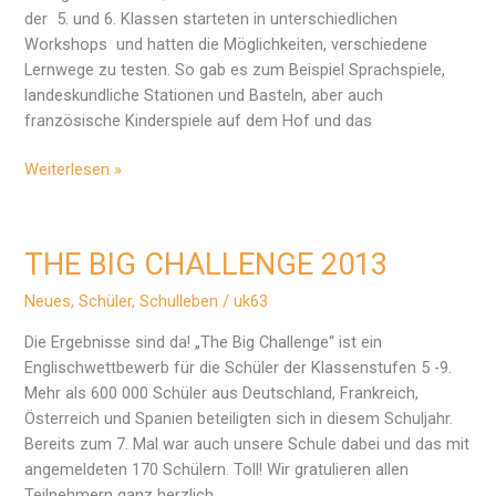
der 5. und 6. Klassen starteten in unterschiedlichen
Workshops und hatten die Möglichkeiten, verschiedene
Lernwege zu testen. So gab es zum Beispiel Sprachspiele,
landeskundliche Stationen und Basteln, aber auch
französische Kinderspiele auf dem Hof und das
La
Weiterlesen »
journée
française
au
THE BIG CHALLENGE 2013
lycée
Anger
Neues
,
Schüler
,
Schulleben
/
uk63
Die Ergebnisse sind da! „The Big Challenge“ ist ein
Englischwettbewerb für die Schüler der Klassenstufen 5 -9.
Mehr als 600 000 Schüler aus Deutschland, Frankreich,
Österreich und Spanien beteiligten sich in diesem Schuljahr.
Bereits zum 7. Mal war auch unsere Schule dabei und das mit
angemeldeten 170 Schülern. Toll! Wir gratulieren allen
Teilnehmern ganz herzlich.