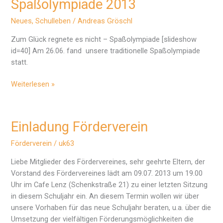
Spaßolympiade 2013
Neues
,
Schulleben
/
Andreas Gröschl
Zum Glück regnete es nicht – Spaßolympiade [slideshow
id=40] Am 26.06. fand unsere traditionelle Spaßolympiade
statt.
Spaßolympiade
Weiterlesen »
2013
Einladung Förderverein
Förderverein
/
uk63
Liebe Mitglieder des Fördervereines, sehr geehrte Eltern, der
Vorstand des Fördervereines lädt am 09.07. 2013 um 19.00
Uhr im Cafe Lenz (Schenkstraße 21) zu einer letzten Sitzung
in diesem Schuljahr ein. An diesem Termin wollen wir über
unsere Vorhaben für das neue Schuljahr beraten, u.a. über die
Umsetzung der vielfältigen Förderungsmöglichkeiten die