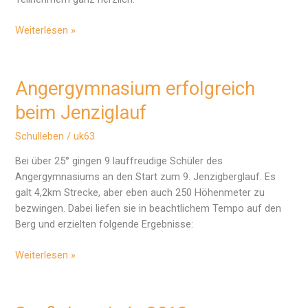
THE
Weiterlesen »
BIG
CHALLENGE
2013
Angergymnasium erfolgreich
beim Jenziglauf
Schulleben
/
uk63
Bei über 25° gingen 9 lauffreudige Schüler des
Angergymnasiums an den Start zum 9. Jenzigberglauf. Es
galt 4,2km Strecke, aber eben auch 250 Höhenmeter zu
bezwingen. Dabei liefen sie in beachtlichem Tempo auf den
Berg und erzielten folgende Ergebnisse:
Angergymnasium
Weiterlesen »
erfolgreich
beim
Jenziglauf