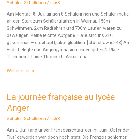
Schüler
,
Schulleben
/
uk63
Am Montag, 8. Juli, gingen 8 Schülerinnen und Schüler mutig
an den Start zum Schülertriathlon in Weimar. 150m
Schwimmen, 2km Radfahren und 700m Laufen waren zu
bewältigen. Keine leichte Aufgabe – alle sind ins Ziel
gekommen – erschöpft, aber glücklich. [slideshow id=43] Am
Ende belegte das Angergymnasium einen guten 4. Platz.
Teilnehmer: Luise Thomisch, Anna-Lena
Schülertriathlon
Weiterlesen »
in
Weimar
La journée française au lycée
Anger
Schüler
,
Schulleben
/
uk63
Am 2. Juli fand unser Französischtag, der im Juni „Opfer der
Flut“ geworden war, doch noch statt. Die Französischlerner