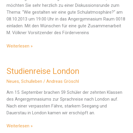
möchten Sie sehr herzlich zu einer Diskussionsrunde zum
Thema: “Wie gestalten wir eine gute Schulatmosphäre?“ am
08.10.2013 um 19.00 Uhr in das Angergymnasium Raum 0018
einladen. Mit den Wünschen für eine gute Zusammenarbeit
M. Völkner Vorsitzender des Fördervereins
Der
Weiterlesen »
Förderverein
lädt
ein
Studienreise London
Neues
,
Schulleben
/
Andreas Gröschl
Am 15. September brachen 59 Schüler der zehnten Klassen
des Angergymnasiums zur Sprachreise nach London auf.
Nach einer verpassten Fähre, starkem Seegang und
Dauerstau in London kamen wir erschöpft an.
Studienreise
Weiterlesen »
London