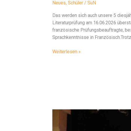
Neues
,
Schüler
/
SuN
Das werden sich auch unsere 5 diesjäh
Literaturprüfung am 16.06.2026 übers
französische Prüfungsbeauftragte, bes
Sprachkenntnisse in Französisch.Trotz
Enfin
Weiterlesen »
les
vacances…