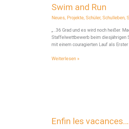
Swim and Run
Neues
,
Projekte
,
Schüler
,
Schulleben
,
S
„…36 Grad und es wird noch heißer. M
Staffelwettbewerb beim diesjährigen 
mit einem couragierten Lauf als Erste
Swim
Weiterlesen »
and
Run
Enfin les vacances…