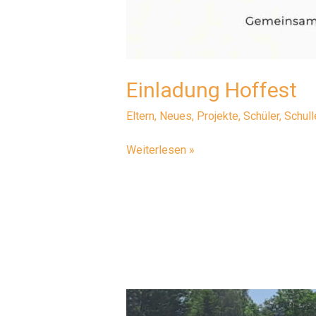
Einladung Hoffest
Eltern
,
Neues
,
Projekte
,
Schüler
,
Schul
Einladung
Weiterlesen »
Hoffest