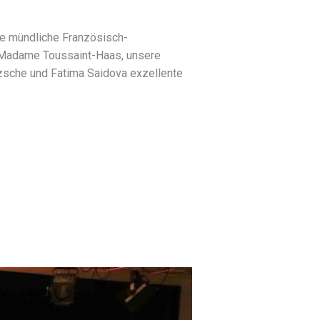
ie mündliche Französisch-
n.Madame Toussaint-Haas, unsere
tzsche und Fatima Saidova exzellente