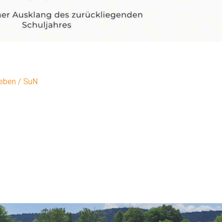
leben
/
SuN