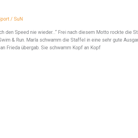
port
/
SuN
ach den Speed nie wieder…“ Frei nach diesem Motto rockte die 
Swim & Run. Marla schwamm die Staffel in eine sehr gute Ausga
r an Frieda übergab. Sie schwamm Kopf an Kopf