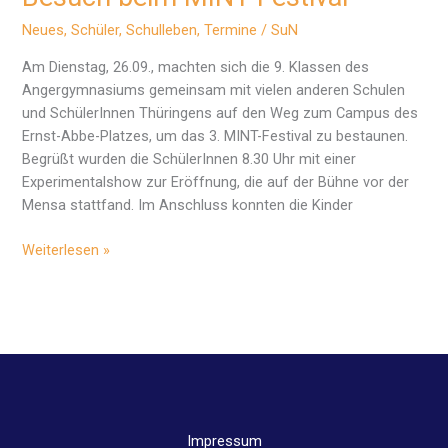
Neues
,
Schüler
,
Schulleben
,
Termine
/
SuN
Am Dienstag, 26.09., machten sich die 9. Klassen des
Angergymnasiums gemeinsam mit vielen anderen Schulen
und SchülerInnen Thüringens auf den Weg zum Campus des
Ernst-Abbe-Platzes, um das 3. MINT-Festival zu bestaunen.
Begrüßt wurden die SchülerInnen 8.30 Uhr mit einer
Experimentalshow zur Eröffnung, die auf der Bühne vor der
Mensa stattfand. Im Anschluss konnten die Kinder
Besuch
Weiterlesen »
beim
MINT-
Festival
Impressum