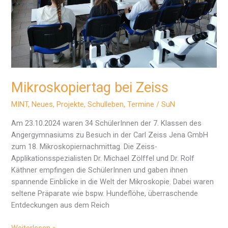
Mikroskopiertag bei Zeiss
MINT
,
Neues
,
Projekte
,
Schulleben
,
Termine
/
SuN
Am 23.10.2024 waren 34 SchülerInnen der 7. Klassen des
Angergymnasiums zu Besuch in der Carl Zeiss Jena GmbH
zum 18. Mikroskopiernachmittag. Die Zeiss-
Applikationsspezialisten Dr. Michael Zölffel und Dr. Rolf
Käthner empfingen die SchülerInnen und gaben ihnen
spannende Einblicke in die Welt der Mikroskopie. Dabei waren
seltene Präparate wie bspw. Hundeflöhe, überraschende
Entdeckungen aus dem Reich
Mikroskopiertag
Weiterlesen »