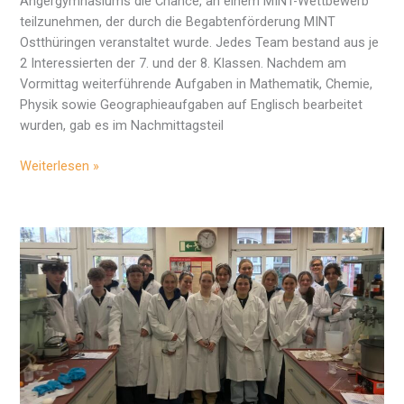
Angergymnasiums die Chance, an einem MINT-Wettbewerb
teilzunehmen, der durch die Begabtenförderung MINT
Ostthüringen veranstaltet wurde. Jedes Team bestand aus je
2 Interessierten der 7. und der 8. Klassen. Nachdem am
Vormittag weiterführende Aufgaben in Mathematik, Chemie,
Physik sowie Geographieaufgaben auf Englisch bearbeitet
wurden, gab es im Nachmittagsteil
1.
Weiterlesen »
Platz
beim
Thüringer
MINT-
Wettbewerb