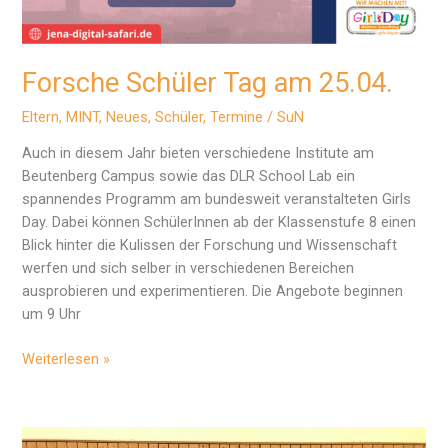
Forsche Schüler Tag am 25.04.
Eltern
,
MINT
,
Neues
,
Schüler
,
Termine
/
SuN
Auch in diesem Jahr bieten verschiedene Institute am
Beutenberg Campus sowie das DLR School Lab ein
spannendes Programm am bundesweit veranstalteten Girls
Day. Dabei können SchülerInnen ab der Klassenstufe 8 einen
Blick hinter die Kulissen der Forschung und Wissenschaft
werfen und sich selber in verschiedenen Bereichen
ausprobieren und experimentieren. Die Angebote beginnen
um 9 Uhr
Forsche
Weiterlesen »
Schüler
Tag
am