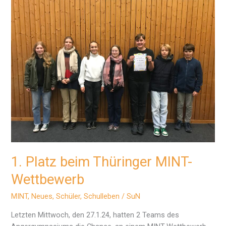
25.04.
1. Platz beim Thüringer MINT-
Wettbewerb
MINT
,
Neues
,
Schüler
,
Schulleben
/
SuN
Letzten Mittwoch, den 27.1.24, hatten 2 Teams des