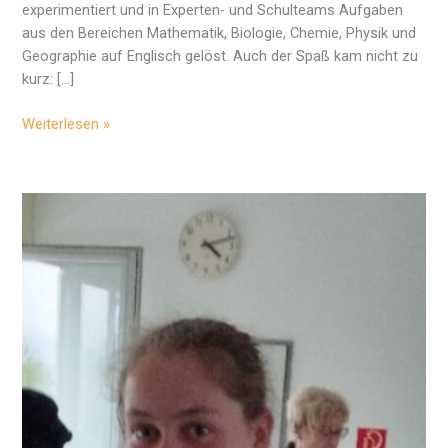
experimentiert und in Experten- und Schulteams Aufgaben
aus den Bereichen Mathematik, Biologie, Chemie, Physik und
Geographie auf Englisch gelöst. Auch der Spaß kam nicht zu
kurz: […]
AngerschülerInnen
Weiterlesen »
beim
MINT-
Wettbewerb
und
bei
Jugend
forscht