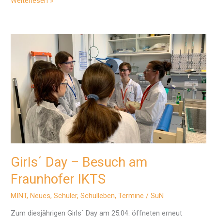
Exkursion
Weiterlesen »
nach
Göttingen
Girls´ Day – Besuch am
Fraunhofer IKTS
MINT
,
Neues
,
Schüler
,
Schulleben
,
Termine
/
SuN
Zum diesjährigen Girls´ Day am 25.04. öffneten erneut