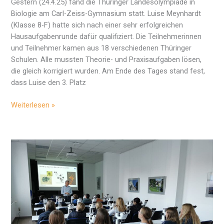
Gestern (24.4.25) fand die Thüringer Landesolympiade in
Biologie am Carl-Zeiss-Gymnasium statt. Luise Meynhardt
(Klasse 8-F) hatte sich nach einer sehr erfolgreichen
Hausaufgabenrunde dafür qualifiziert. Die Teilnehmerinnen
und Teilnehmer kamen aus 18 verschiedenen Thüringer
Schulen. Alle mussten Theorie- und Praxisaufgaben lösen,
die gleich korrigiert wurden. Am Ende des Tages stand fest,
dass Luise den 3. Platz
3.
Weiterlesen »
Platz
Biologie-
Olympiade
–
Herzlichen
Glückwunsch
Luise!