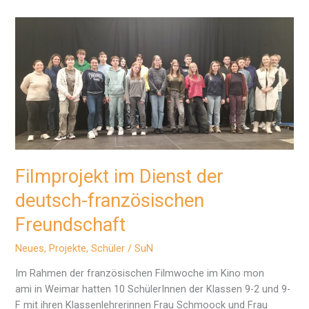
Experience“
in
Weimar
Filmprojekt im Dienst der
deutsch-französischen
Freundschaft
Neues
,
Projekte
,
Schüler
/
SuN
Im Rahmen der französischen Filmwoche im Kino mon
ami in Weimar hatten 10 SchülerInnen der Klassen 9-2 und 9-
F mit ihren Klassenlehrerinnen Frau Schmoock und Frau