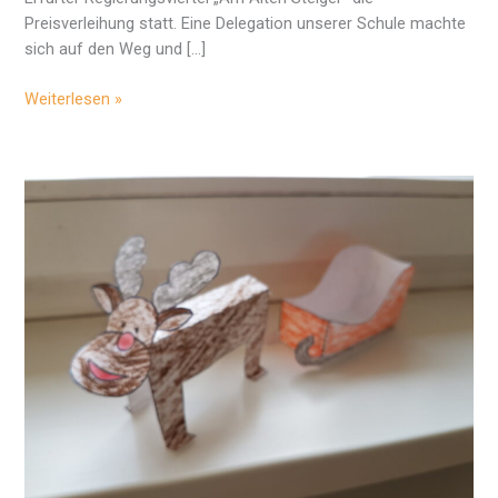
Preisverleihung statt. Eine Delegation unserer Schule machte
sich auf den Weg und […]
„Schulradeln”:
Weiterlesen »
1800 Euro
Siegprämie