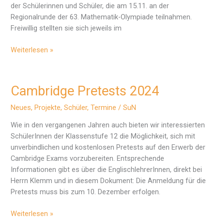
der Schülerinnen und Schüler, die am 15.11. an der
Regionalrunde der 63. Mathematik-Olympiade teilnahmen.
Freiwillig stellten sie sich jeweils im
Regionalrunde
Weiterlesen »
Matheolympiade
Cambridge Pretests 2024
Neues
,
Projekte
,
Schüler
,
Termine
/
SuN
Wie in den vergangenen Jahren auch bieten wir interessierten
SchülerInnen der Klassenstufe 12 die Möglichkeit, sich mit
unverbindlichen und kostenlosen Pretests auf den Erwerb der
Cambridge Exams vorzubereiten. Entsprechende
Informationen gibt es über die EnglischlehrerInnen, direkt bei
Herrn Klemm und in diesem Dokument: Die Anmeldung für die
Pretests muss bis zum 10. Dezember erfolgen.
Cambridge
Weiterlesen »