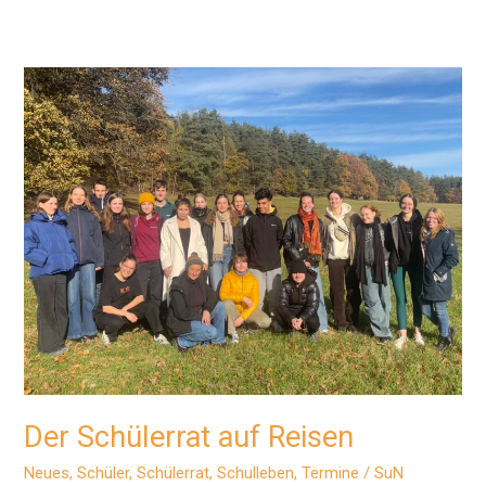
Pretests
2024
Der Schülerrat auf Reisen
Neues
,
Schüler
,
Schülerrat
,
Schulleben
,
Termine
/
SuN