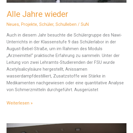
Alle Jahre wieder
Neues
,
Projekte
,
Schüler
,
Schulleben
/
SuN
Auch in diesem Jahr besuchte die Schülergruppe des Nawi-
Unterrichts in der Klassenstufe 9 das Schülerlabor in der
August-Bebel-Straße, um im Rahmen des Moduls
„Arzneimittel“ praktische Erfahrung zu sammeln. Unter der
Leitung von zwei Lehramts-Studierenden der FSU wurde
Acetylsalicylsäure hergestellt, Anissamen
wasserdampfdestilliert, Zusatzstoffe wie Stärke in
Medikamenten nachgewiesen oder eine quantitative Analyse
von Schmerzmitteln durchgeführt. Ausgerüstet
Alle
Weiterlesen »
Jahre
wieder