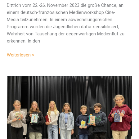
Dittrich vom 22.-26. November 2023 die große Chance, an
einem deutsch-französischen Medienworkshop Cine-
Media teilzunehmen. In einem abwechslungsreichen
Programm wurden die Jugendlichen dafür sensibilisiert,
Wahrheit von Täuschung der gegenwärtigen Medienflut zu
erkennen. In den
Filmprojekt
Weiterlesen »
im
Dienst
der
deutsch-
französischen
Freundschaft