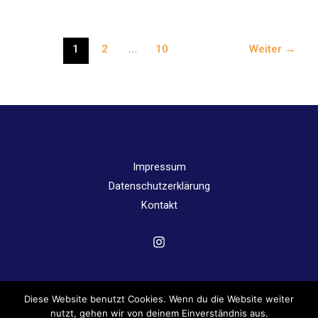
der
6.
Klassen
1
2
…
10
Weiter
→
Impressum
Datenschutzerklärung
Kontakt
Diese Website benutzt Cookies. Wenn du die Website weiter
Copyright © 2026 Angergymnasium Jena | Powered by
nutzt, gehen wir von deinem Einverständnis aus.
Angergymnasium Jena