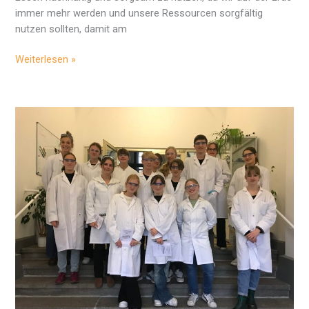
immer mehr werden und unsere Ressourcen sorgfältig
nutzen sollten, damit am
Was
Weiterlesen »
essen
wir
morgen?